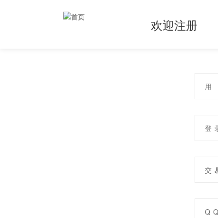
欢迎注册
用
登 
交 
Q 